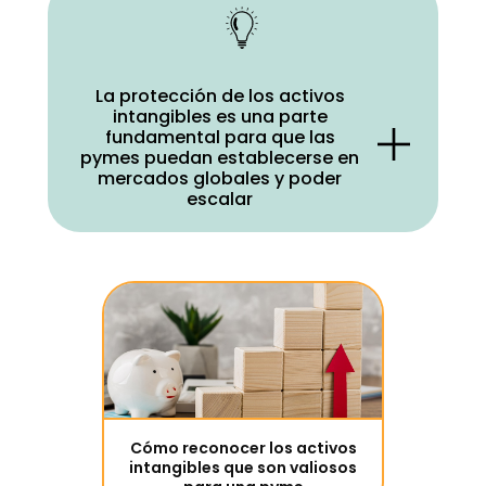
La protección de los activos
intangibles es una parte
fundamental para que las
pymes puedan establecerse en
mercados globales y poder
escalar
Las pymes, los autónomos y los
emprendedores necesitan implantarse,
establecerse y crecer en un ecosistema
empresarial muy competitivo y global.
Proteger
lo que les hace ser
únicos y
diferentes
es vital para poder
rentabilizar la inversión realizadas en
activos inmateriales que pueden
Cómo reconocer los activos
suponer hasta el 80% del valor de la
intangibles que son valiosos
empresa. La protección por medio de la